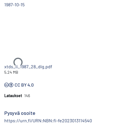
1987-10-15
Ladataan...
xtds_li_1987_28_dig.pdf
5.24 MB
CC BY 4.0
Lataukset
146
Pysyvä osoite
https://urn.fi/URN:NBN:fi-fe2023013114540