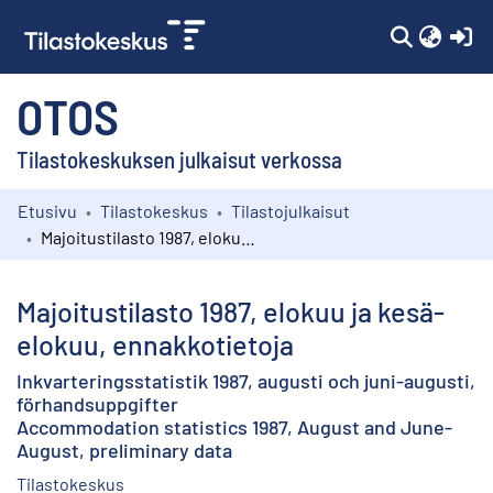
(c
OTOS
Tilastokeskuksen julkaisut verkossa
Etusivu
Tilastokeskus
Tilastojulkaisut
Kokoelmat
Majoitustilasto 1987, elokuu ja kesä-elokuu, ennakkotietoja
Selaa
Majoitustilasto 1987, elokuu ja kesä-
elokuu, ennakkotietoja
Inkvarteringsstatistik 1987, augusti och juni-augusti,
förhandsuppgifter
Accommodation statistics 1987, August and June-
August, preliminary data
Tilastokeskus