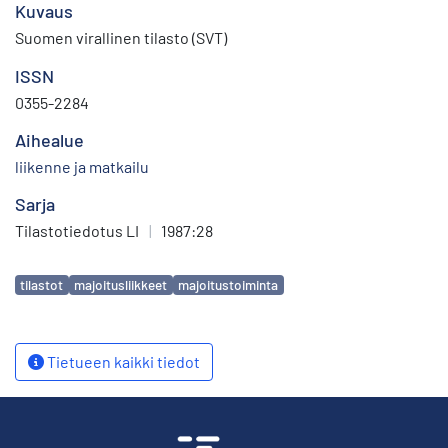
Kuvaus
Suomen virallinen tilasto (SVT)
ISSN
0355-2284
Aihealue
liikenne ja matkailu
Sarja
Tilastotiedotus LI
|
1987:28
Avainsanat
tilastot
majoitusliikkeet
majoitustoiminta
Tietueen kaikki tiedot