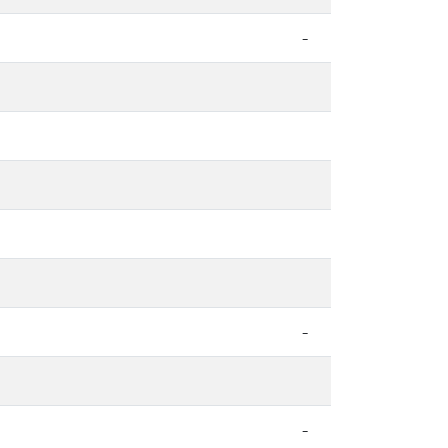
-
-
-