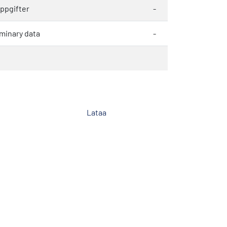
uppgifter
-
minary data
-
Lataa