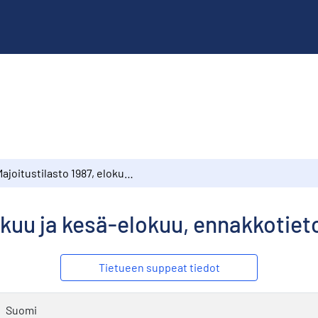
Majoitustilasto 1987, elokuu ja kesä-elokuu, ennakkotietoja
okuu ja kesä-elokuu, ennakkotiet
Tietueen suppeat tiedot
Suomi