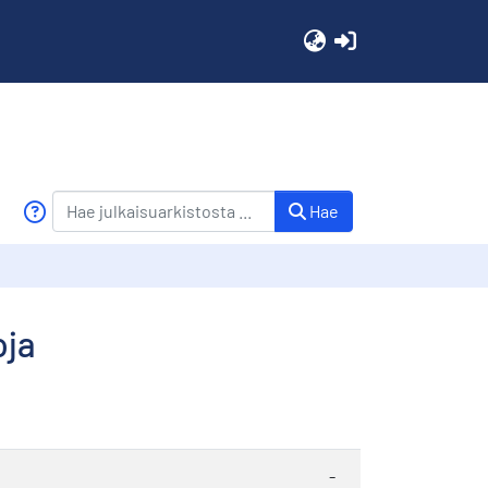
(current)
Hae
oja
-