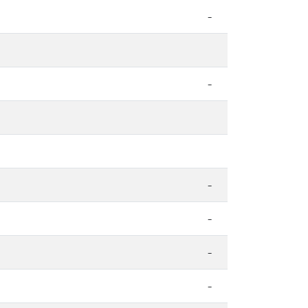
-
-
-
-
-
-