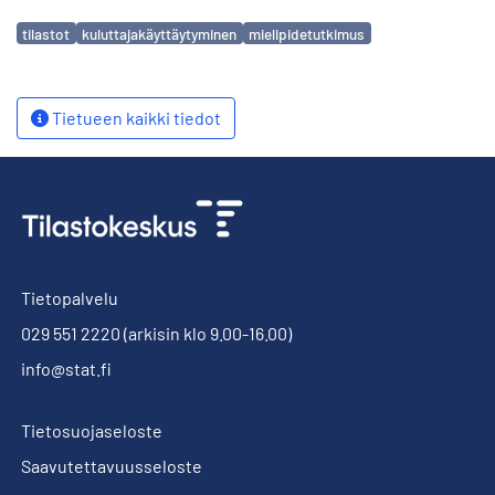
Avainsanat
tilastot
kuluttajakäyttäytyminen
mielipidetutkimus
Tietueen kaikki tiedot
Tietopalvelu
029 551 2220
(arkisin klo 9.00-16.00)
info@stat.fi
Tietosuojaseloste
Saavutettavuusseloste