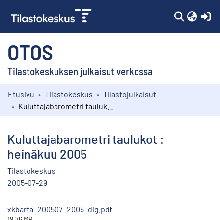
(c
OTOS
Tilastokeskuksen julkaisut verkossa
Etusivu
Tilastokeskus
Tilastojulkaisut
Kokoelmat
Kuluttajabarometri taulukot : heinäkuu 2005
Selaa
Kuluttajabarometri taulukot :
heinäkuu 2005
Tilastokeskus
2005-07-29
xkbarta_200507_2005_dig.pdf
19.76 MB