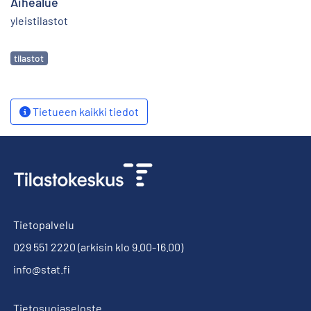
Aihealue
yleistilastot
Avainsanat
tilastot
Tietueen kaikki tiedot
Tietopalvelu
029 551 2220
(arkisin klo 9.00-16.00)
info@stat.fi
Tietosuojaseloste