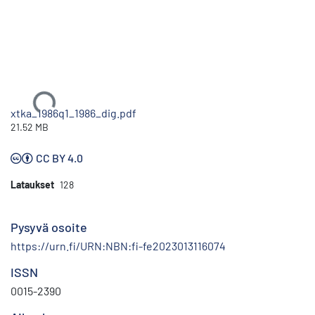
Ladataan...
xtka_1986q1_1986_dig.pdf
21.52 MB
CC BY 4.0
Lataukset
128
Pysyvä osoite
https://urn.fi/URN:NBN:fi-fe2023013116074
ISSN
0015-2390