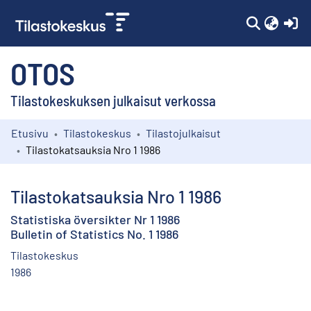
(c
OTOS
Tilastokeskuksen julkaisut verkossa
Etusivu
Tilastokeskus
Tilastojulkaisut
Kokoelmat
Tilastokatsauksia Nro 1 1986
Selaa
Tilastokatsauksia Nro 1 1986
Statistiska översikter Nr 1 1986
Bulletin of Statistics No. 1 1986
Tilastokeskus
1986