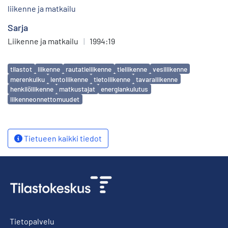
liikenne ja matkailu
Sarja
Liikenne ja matkailu
|
1994:19
Avainsanat
tilastot
liikenne
rautatieliikenne
tieliikenne
vesiliikenne
merenkulku
lentoliikenne
tietoliikenne
tavaraliikenne
henkilöliikenne
matkustajat
energiankulutus
liikenneonnettomuudet
Tietueen kaikki tiedot
Tietopalvelu