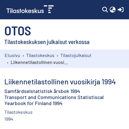
(c
OTOS
Tilastokeskuksen julkaisut verkossa
Etusivu
Tilastokeskus
Tilastojulkaisut
Kokoelmat
Liikennetilastollinen vuosikirja 1994
Selaa
Liikennetilastollinen vuosikirja 1994
Samfärdselstatistisk årsbok 1994
Transport and Communications Statistiscal
Yearbook for Finland 1994
Tilastokeskus
1994