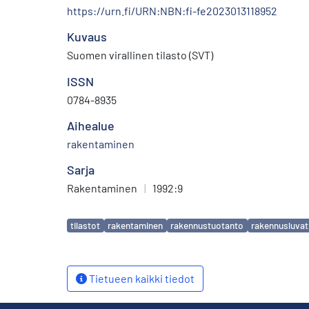
https://urn.fi/URN:NBN:fi-fe2023013118952
Kuvaus
Suomen virallinen tilasto (SVT)
ISSN
0784-8935
Aihealue
rakentaminen
Sarja
Rakentaminen
|
1992:9
Avainsanat
tilastot
rakentaminen
rakennustuotanto
rakennusluvat
Tietueen kaikki tiedot