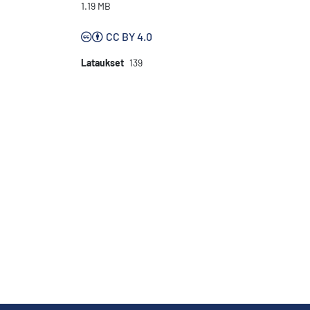
1.19 MB
CC BY 4.0
Lataukset
139