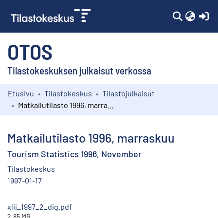
(c
OTOS
Tilastokeskuksen julkaisut verkossa
Etusivu
Tilastokeskus
Tilastojulkaisut
Kokoelmat
Matkailutilasto 1996, marraskuu
Selaa
Matkailutilasto 1996, marraskuu
Tourism Statistics 1996, November
Tilastokeskus
1997-01-17
xlii_1997_2_dig.pdf
2.85 MB