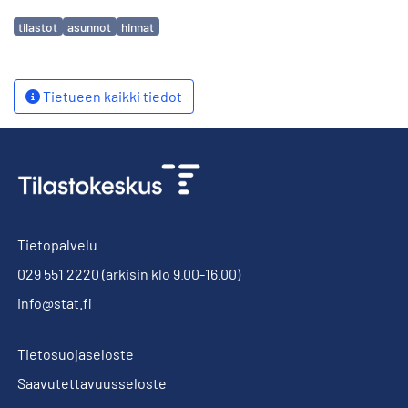
Avainsanat
tilastot
asunnot
hinnat
Tietueen kaikki tiedot
Tietopalvelu
029 551 2220
(arkisin klo 9.00-16.00)
info@stat.fi
Tietosuojaseloste
Saavutettavuusseloste