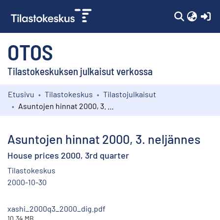
(c
OTOS
Tilastokeskuksen julkaisut verkossa
Etusivu
Tilastokeskus
Tilastojulkaisut
Kokoelmat
Asuntojen hinnat 2000, 3. neljännes
Selaa
Asuntojen hinnat 2000, 3. neljännes
House prices 2000, 3rd quarter
Tilastokeskus
2000-10-30
xashi_2000q3_2000_dig.pdf
10.34 MB