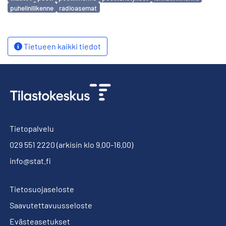
puhelinliikenne
radioasemat
Tietueen kaikki tiedot
Tietopalvelu
029 551 2220
(arkisin klo 9.00-16.00)
info@stat.fi
Tietosuojaseloste
Saavutettavuusseloste
Evästeasetukset