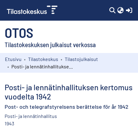
(c
OTOS
Tilastokeskuksen julkaisut verkossa
Etusivu
Tilastokeskus
Tilastojulkaisut
Kokoelmat
Posti- ja lennätinhallituksen kertomus vuodelta 1942
Selaa
Posti- ja lennätinhallituksen kertomus
vuodelta 1942
Post- och telegrafstyrelsens berättelse för år 1942
Posti- ja lennätinhallitus
1943