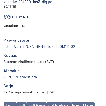
xpostke_194200_1943_dig.pdf
23.71 MB
CC BY 4.0
Lataukset
186
Pysyvä osoite
https://urn.fi/URN:NBN:fi-fe2023013111682
Kuvaus
Suomen virallinen tilasto (SVT)
Aihealue
kulttuuri ja viestintä
Sarja
13 Posti- ja lennätinlaitos
|
58
Avainsanat
tilastot
posti
postiliikenne
postilähetykset
lennätinliikenne