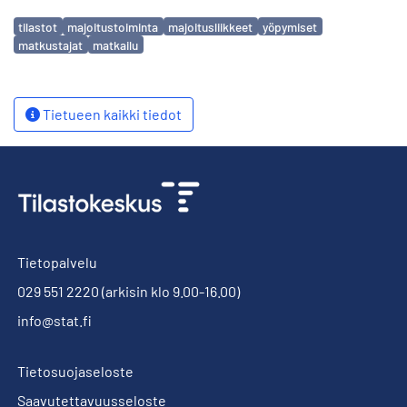
Avainsanat
tilastot
majoitustoiminta
majoitusliikkeet
yöpymiset
matkustajat
matkailu
Tietueen kaikki tiedot
Tietopalvelu
029 551 2220
(arkisin klo 9.00-16.00)
info@stat.fi
Tietosuojaseloste
Saavutettavuusseloste