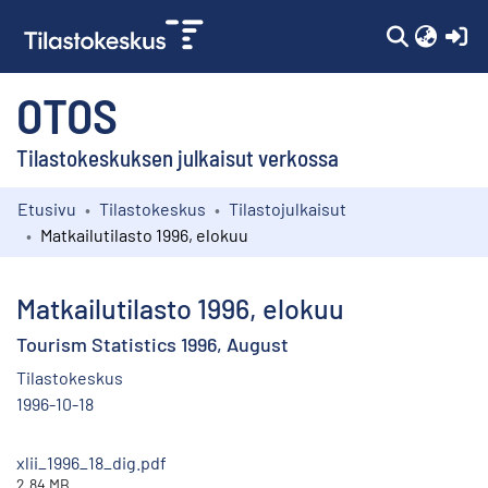
(c
OTOS
Tilastokeskuksen julkaisut verkossa
Etusivu
Tilastokeskus
Tilastojulkaisut
Kokoelmat
Matkailutilasto 1996, elokuu
Selaa
Matkailutilasto 1996, elokuu
Tourism Statistics 1996, August
Tilastokeskus
1996-10-18
xlii_1996_18_dig.pdf
2.84 MB