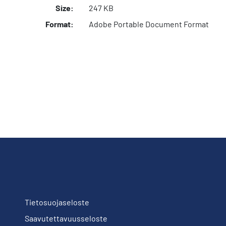
Size:
247 KB
Format:
Adobe Portable Document Format
Tietosuojaseloste
Saavutettavuusseloste