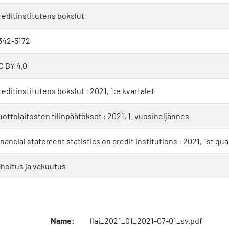
reditinstitutens bokslut
342-5172
C BY 4.0
reditinstitutens bokslut : 2021, 1:e kvartalet
uottolaitosten tilinpäätökset : 2021, 1. vuosineljännes
inancial statement statistics on credit institutions : 2021, 1st qua
ahoitus ja vakuutus
Name:
llai_2021_01_2021-07-01_sv.pdf