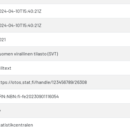
024-04-10T15:40:21Z
024-04-10T15:40:21Z
021
uomen virallinen tilasto (SVT)
lltext
ttps://otos.stat.fi/handle/123456789/26308
RN:NBN:fi-fe20230901116054
v
tatistikcentralen