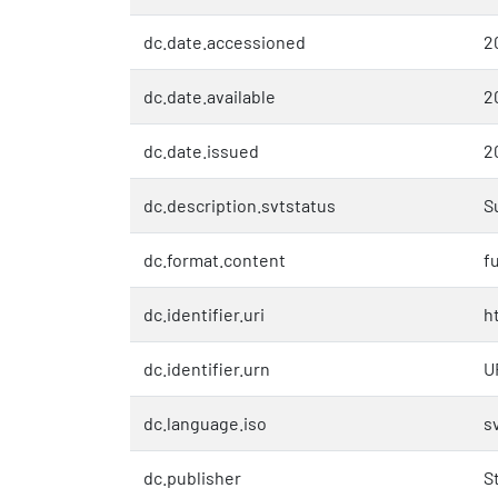
dc.date.accessioned
2
dc.date.available
2
dc.date.issued
2
dc.description.svtstatus
S
dc.format.content
fu
dc.identifier.uri
h
dc.identifier.urn
U
dc.language.iso
s
dc.publisher
S