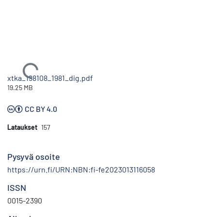
Ladataan...
xtka_198108_1981_dig.pdf
19.25 MB
CC BY 4.0
Lataukset
157
Pysyvä osoite
https://urn.fi/URN:NBN:fi-fe2023013116058
ISSN
0015-2390