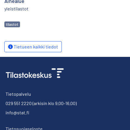
Aihealue
yleistilastot
Avainsanat
tilastot
Tietueen kaikki tiedot
Tietopalvelu
029 551 2220
(arkisin klo 9.00-16.00)
info@stat.fi
Tietosuojaseloste