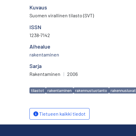
Kuvaus
Suomen virallinen tilasto (SVT)
ISSN
1238-7142
Aihealue
rakentaminen
Sarja
Rakentaminen
|
2006
Avainsanat
tilastot
rakentaminen
rakennustuotanto
rakennusluvat
Tietueen kaikki tiedot