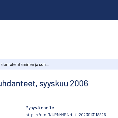
Talonrakentaminen ja suhdanteet, syyskuu 2006
uhdanteet, syyskuu 2006
Pysyvä osoite
https://urn.fi/URN:NBN:fi-fe2023013118846