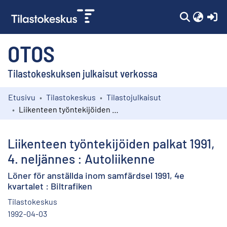
(c
OTOS
Tilastokeskuksen julkaisut verkossa
Etusivu
Tilastokeskus
Tilastojulkaisut
Kokoelmat
Liikenteen työntekijöiden palkat 1991, 4. neljännes : Autoliikenne
Selaa
Liikenteen työntekijöiden palkat 1991,
4. neljännes : Autoliikenne
Löner för anställda inom samfärdsel 1991, 4e
kvartalet : Biltrafiken
Tilastokeskus
1992-04-03