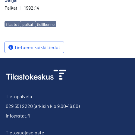
Palkat
|
1992:14
Avainsanat
tilastot
palkat
tieliikenne
Tietueen kaikki tiedot
Tietopalvelu
029 551 2220
(arkisin klo 9.00-16.00)
info@stat.fi
Tietosuojaseloste