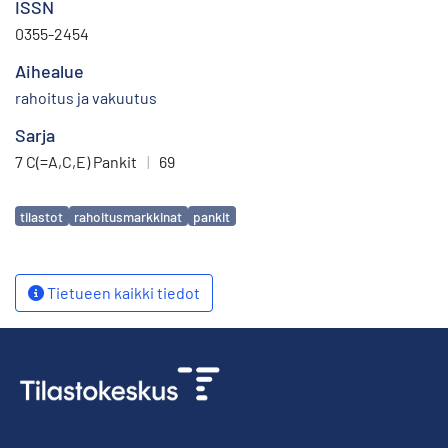
ISSN
0355-2454
Aihealue
rahoitus ja vakuutus
Sarja
7 C(=A,C,E) Pankit
|
69
Avainsanat
tilastot
rahoitusmarkkinat
pankit
Tietueen kaikki tiedot