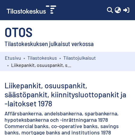
(c
OTOS
Tilastokeskuksen julkaisut verkossa
Etusivu
Tilastokeskus
Tilastojulkaisut
Kokoelmat
Liikepankit, osuuspankit, säästöpankit, kiinnitysluottopankit ja -laitokset 1978
Selaa
Liikepankit, osuuspankit,
säästöpankit, kiinnitysluottopankit ja
-laitokset 1978
Affärsbankerna, andelsbankerna, sparbankerna,
hypoteksbankerna och -inrättningarna 1978
Commercial banks, co-operative banks, savings
banks, mortgage banks and institutions 1978