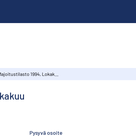
Majoitustilasto 1994, Lokakuu
okakuu
Pysyvä osoite