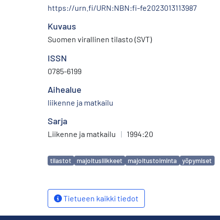
https://urn.fi/URN:NBN:fi-fe2023013113987
Kuvaus
Suomen virallinen tilasto (SVT)
ISSN
0785-6199
Aihealue
liikenne ja matkailu
Sarja
Liikenne ja matkailu
|
1994:20
Avainsanat
tilastot
majoitusliikkeet
majoitustoiminta
yöpymiset
Tietueen kaikki tiedot