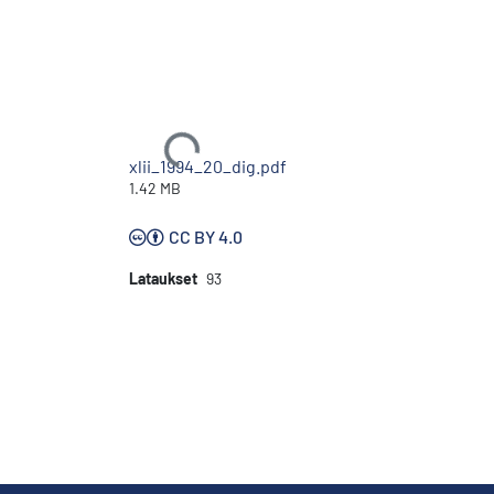
Ladataan...
xlii_1994_20_dig.pdf
1.42 MB
CC BY 4.0
Lataukset
93