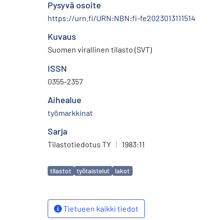
Pysyvä osoite
https://urn.fi/URN:NBN:fi-fe2023013111514
Kuvaus
Suomen virallinen tilasto (SVT)
ISSN
0355-2357
Aihealue
työmarkkinat
Sarja
Tilastotiedotus TY
|
1983:11
Avainsanat
tilastot
työtaistelut
lakot
Tietueen kaikki tiedot