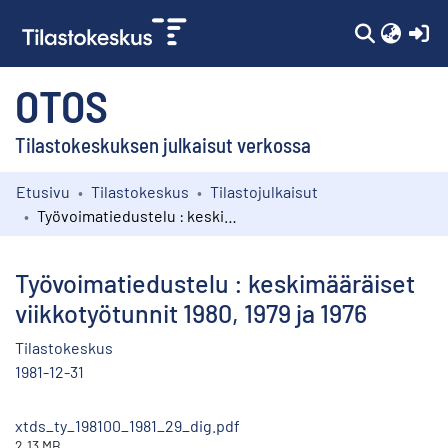
(c
OTOS
Tilastokeskuksen julkaisut verkossa
Etusivu
Tilastokeskus
Tilastojulkaisut
Kokoelmat
Työvoimatiedustelu : keskimääräiset viikkotyötunnit 1980, 1979 ja 1976
Selaa
Työvoimatiedustelu : keskimääräiset
viikkotyötunnit 1980, 1979 ja 1976
Tilastokeskus
1981-12-31
xtds_ty_198100_1981_29_dig.pdf
2.13 MB