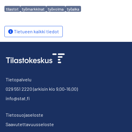
Avainsanat
tilastot
työmarkkinat
työvoima
työaika
Tietueen kaikki tiedot
Tietopalvelu
029 551 2220
(arkisin klo 9.00-16.00)
info@stat.fi
Tietosuojaseloste
Saavutettavuusseloste