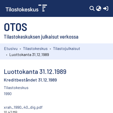
(c
OTOS
Tilastokeskuksen julkaisut verkossa
Etusivu
Tilastokeskus
Tilastojulkaisut
Kokoelmat
Luottokanta 31.12.1989
Selaa
Luottokanta 31.12.1989
Kreditbeståndet 31.12.1989
Tilastokeskus
1990
xrah_1990_40_dig.pdf
10.43 MB