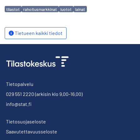
Avainsanat
tilastot
rahoitusmarkkinat
luotot
lainat
Tietueen kaikki tiedot
Tietopalvelu
029 551 2220
(arkisin klo 9.00-16.00)
info@stat.fi
Tietosuojaseloste
Saavutettavuusseloste