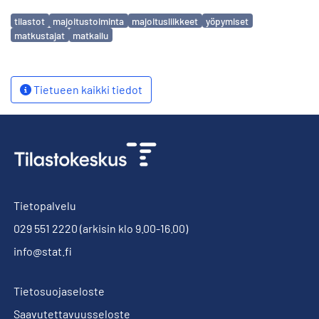
Avainsanat
tilastot
majoitustoiminta
majoitusliikkeet
yöpymiset
matkustajat
matkailu
Tietueen kaikki tiedot
Tietopalvelu
029 551 2220
(arkisin klo 9.00-16.00)
info@stat.fi
Tietosuojaseloste
Saavutettavuusseloste