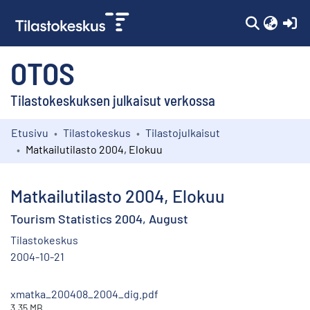
(c
OTOS
Tilastokeskuksen julkaisut verkossa
Etusivu
Tilastokeskus
Tilastojulkaisut
Kokoelmat
Matkailutilasto 2004, Elokuu
Selaa
Matkailutilasto 2004, Elokuu
Tourism Statistics 2004, August
Tilastokeskus
2004-10-21
xmatka_200408_2004_dig.pdf
3.35 MB