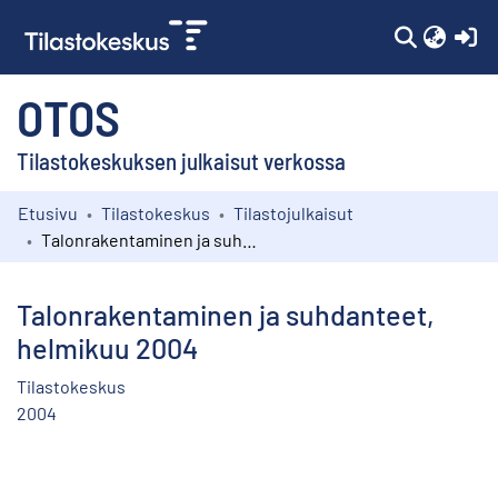
(c
OTOS
Tilastokeskuksen julkaisut verkossa
Etusivu
Tilastokeskus
Tilastojulkaisut
Kokoelmat
Talonrakentaminen ja suhdanteet, helmikuu 2004
Selaa
Talonrakentaminen ja suhdanteet,
helmikuu 2004
Tilastokeskus
2004