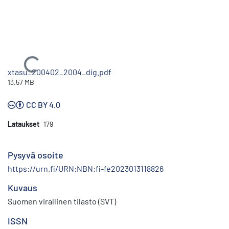
Ladataan...
xtasu_200402_2004_dig.pdf
13.57 MB
CC BY 4.0
Lataukset
179
Pysyvä osoite
https://urn.fi/URN:NBN:fi-fe2023013118826
Kuvaus
Suomen virallinen tilasto (SVT)
ISSN