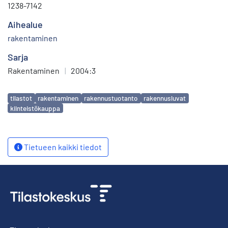
1238-7142
Aihealue
rakentaminen
Sarja
Rakentaminen
|
2004:3
Avainsanat
tilastot
rakentaminen
rakennustuotanto
rakennusluvat
kiinteistökauppa
Tietueen kaikki tiedot