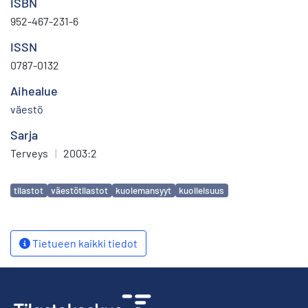
ISBN
952-467-231-6
ISSN
0787-0132
Aihealue
väestö
Sarja
Terveys
|
2003:2
Avainsanat
tilastot
väestötilastot
kuolemansyyt
kuolleisuus
Tietueen kaikki tiedot