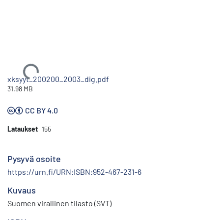
Ladataan...
xksyyt_200200_2003_dig.pdf
31.98 MB
CC BY 4.0
Lataukset
155
Pysyvä osoite
https://urn.fi/URN:ISBN:952-467-231-6
Kuvaus
Suomen virallinen tilasto (SVT)