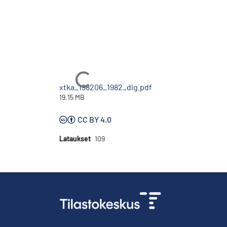
Ladataan...
xtka_198206_1982_dig.pdf
19.15 MB
CC BY 4.0
Lataukset
109