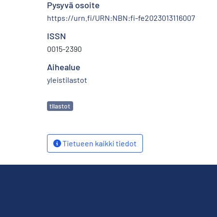
Pysyvä osoite
https://urn.fi/URN:NBN:fi-fe2023013116007
ISSN
0015-2390
Aihealue
yleistilastot
Avainsanat
tilastot
Tietueen kaikki tiedot