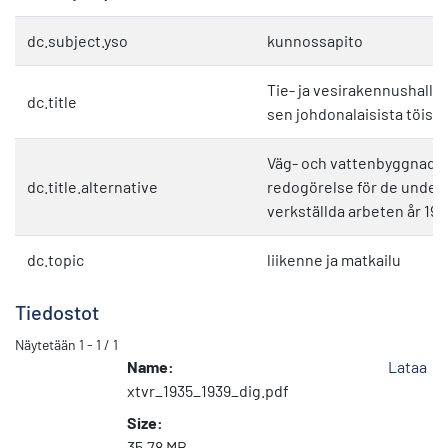
dc.subject.yso
kunnossapito
Tie- ja vesirakennushall
dc.title
sen johdonalaisista töist
Väg- och vattenbyggnads
dc.title.alternative
redogörelse för de under
verkställda arbeten år 193
dc.topic
liikenne ja matkailu
Tiedostot
Näytetään
1 - 1 / 1
Name:
Lataa
xtvr_1935_1939_dig.pdf
Size:
35.78 MB