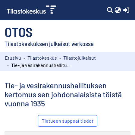
(c
OTOS
Tilastokeskuksen julkaisut verkossa
Etusivu
Tilastokeskus
Tilastojulkaisut
Kokoelmat
Tie- ja vesirakennushallituksen kertomus sen johdonalaisista töistä vuonna 1935
Selaa
Tie- ja vesirakennushallituksen
kertomus sen johdonalaisista töistä
vuonna 1935
Tietueen suppeat tiedot