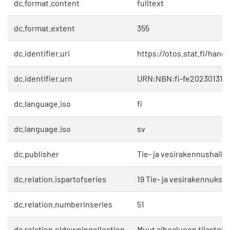
dc.format.content
fulltext
dc.format.extent
355
dc.identifier.uri
https://otos.stat.fi/hand
dc.identifier.urn
URN:NBN:fi-fe2023013113
dc.language.iso
fi
dc.language.iso
sv
dc.publisher
Tie- ja vesirakennushallit
dc.relation.ispartofseries
19 Tie- ja vesirakennukset
dc.relation.numberinseries
51
dc.relation.oldowningollection
Muut aihealueen tilastot