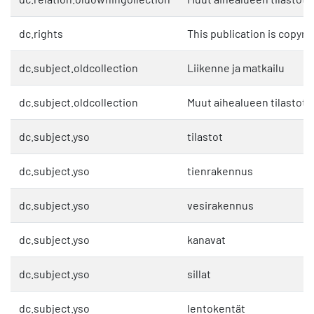
dc.rights
This publication is copyri
dc.subject.oldcollection
Liikenne ja matkailu
dc.subject.oldcollection
Muut aihealueen tilastot
dc.subject.yso
tilastot
dc.subject.yso
tienrakennus
dc.subject.yso
vesirakennus
dc.subject.yso
kanavat
dc.subject.yso
sillat
dc.subject.yso
lentokentät