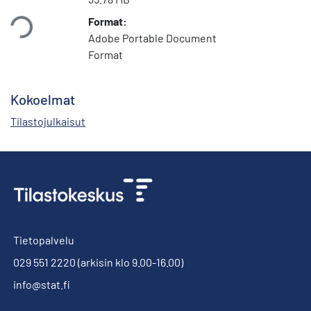
taan...
Format:
Adobe Portable Document
Format
Kokoelmat
Tilastojulkaisut
Tietopalvelu
029 551 2220
(arkisin klo 9.00-16.00)
info@stat.fi