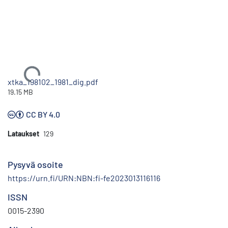
Ladataan...
xtka_198102_1981_dig.pdf
19.15 MB
CC BY 4.0
Lataukset
129
Pysyvä osoite
https://urn.fi/URN:NBN:fi-fe2023013116116
ISSN
0015-2390