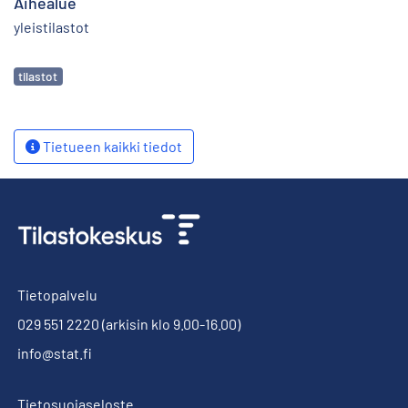
Aihealue
yleistilastot
Avainsanat
tilastot
Tietueen kaikki tiedot
Tietopalvelu
029 551 2220
(arkisin klo 9.00-16.00)
info@stat.fi
Tietosuojaseloste