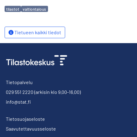
Avainsanat
tilastot
valtiontalous
Tietueen kaikki tiedot
Tietopalvelu
029 551 2220
(arkisin klo 9.00-16.00)
info@stat.fi
Tietosuojaseloste
Saavutettavuusseloste