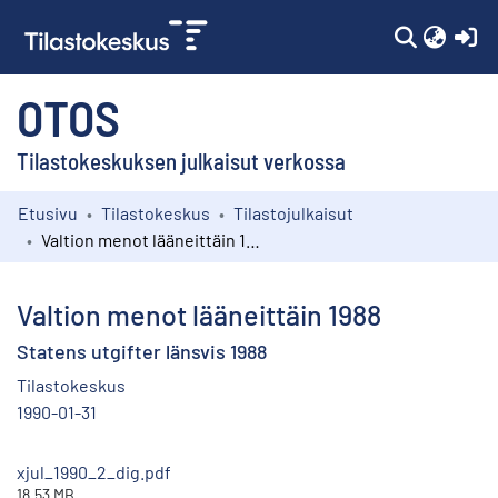
(c
OTOS
Tilastokeskuksen julkaisut verkossa
Etusivu
Tilastokeskus
Tilastojulkaisut
Kokoelmat
Valtion menot lääneittäin 1988
Selaa
Valtion menot lääneittäin 1988
Statens utgifter länsvis 1988
Tilastokeskus
1990-01-31
xjul_1990_2_dig.pdf
18.53 MB