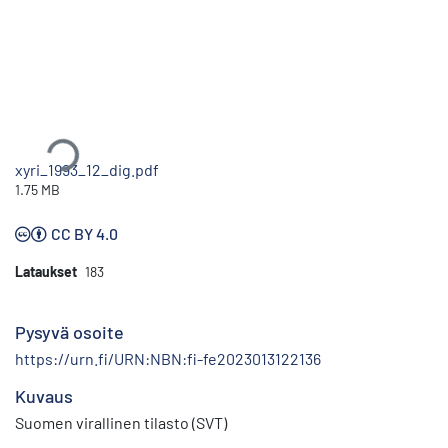
Ladataan...
xyri_1993_12_dig.pdf
1.75 MB
CC BY 4.0
Lataukset
183
Pysyvä osoite
https://urn.fi/URN:NBN:fi-fe2023013122136
Kuvaus
Suomen virallinen tilasto (SVT)