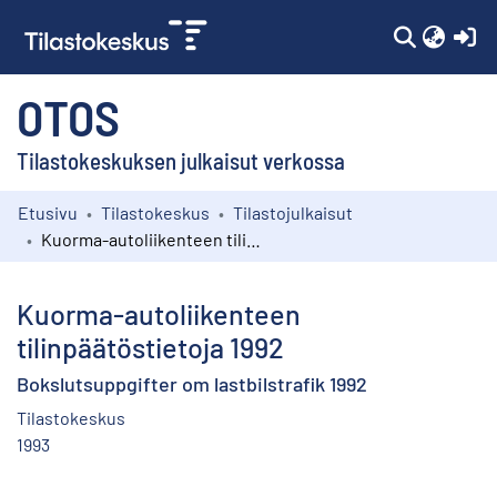
(c
OTOS
Tilastokeskuksen julkaisut verkossa
Etusivu
Tilastokeskus
Tilastojulkaisut
Kokoelmat
Kuorma-autoliikenteen tilinpäätöstietoja 1992
Selaa
Kuorma-autoliikenteen
tilinpäätöstietoja 1992
Bokslutsuppgifter om lastbilstrafik 1992
Tilastokeskus
1993