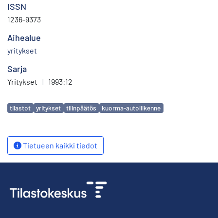
ISSN
1236-9373
Aihealue
yritykset
Sarja
Yritykset
|
1993:12
Avainsanat
tilastot
yritykset
tilinpäätös
kuorma-autoliikenne
Tietueen kaikki tiedot