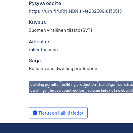
Pysyvä osoite
https://urn.fi/URN:NBN:fi-fe20230918130518
Kuvaus
Suomen virallinen tilasto (SVT)
Aihealue
rakentaminen
Sarja
Building and dwelling production
Avainsanat
building permits
building production
buildings
constru
dwellings
house construction
volume index of newbuild
Tietueen kaikki tiedot