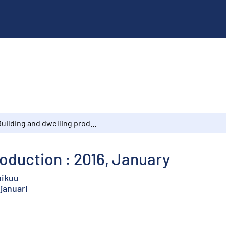
Building and dwelling production : 2016, January
roduction : 2016, January
mikuu
januari