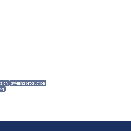
ction
dwelling production
ing