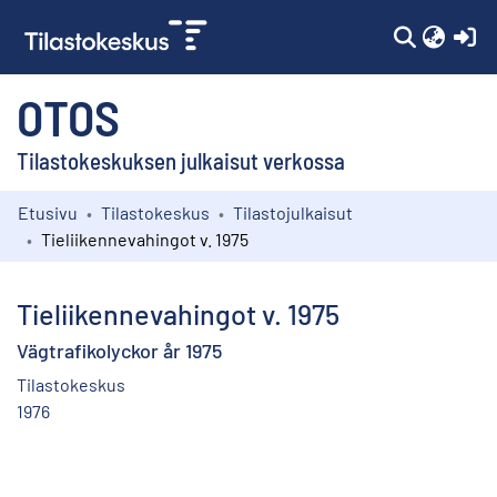
(c
OTOS
Tilastokeskuksen julkaisut verkossa
Etusivu
Tilastokeskus
Tilastojulkaisut
Kokoelmat
Tieliikennevahingot v. 1975
Selaa
Tieliikennevahingot v. 1975
Vägtrafikolyckor år 1975
Tilastokeskus
1976