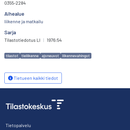
0355-2284
Aihealue
liikenne ja matkailu
Sarja
Tilastotiedotus LI
|
1976:54
Avainsanat
tilastot
tieliikenne
ajoneuvot
liikennevahingot
Tietueen kaikki tiedot
Tietopalvelu