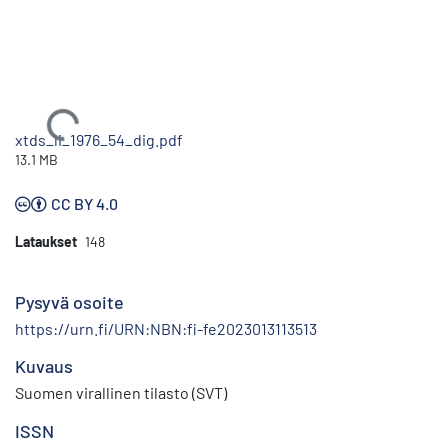
Ladataan...
xtds_li_1976_54_dig.pdf
13.1 MB
CC BY 4.0
Lataukset
148
Pysyvä osoite
https://urn.fi/URN:NBN:fi-fe2023013113513
Kuvaus
Suomen virallinen tilasto (SVT)
ISSN