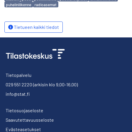
puhelinliikenne
radioasemat
Tietueen kaikki tiedot
Tietopalvelu
029 551 2220
(arkisin klo 9.00-16.00)
info@stat.fi
Tietosuojaseloste
Saavutettavuusseloste
Evästeasetukset