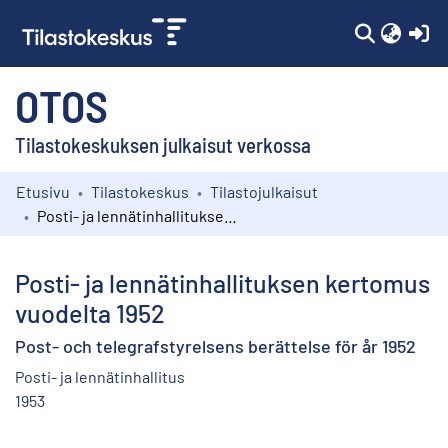
(c
OTOS
Tilastokeskuksen julkaisut verkossa
Etusivu
Tilastokeskus
Tilastojulkaisut
Kokoelmat
Posti- ja lennätinhallituksen kertomus vuodelta 1952
Selaa
Posti- ja lennätinhallituksen kertomus
vuodelta 1952
Post- och telegrafstyrelsens berättelse för år 1952
Posti- ja lennätinhallitus
1953