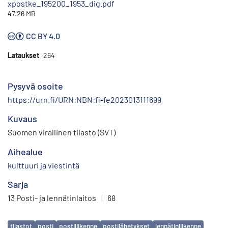
xpostke_195200_1953_dig.pdf
47.26 MB
CC BY 4.0
Lataukset
264
Pysyvä osoite
https://urn.fi/URN:NBN:fi-fe2023013111699
Kuvaus
Suomen virallinen tilasto (SVT)
Aihealue
kulttuuri ja viestintä
Sarja
13 Posti- ja lennätinlaitos
|
68
Avainsanat
tilastot
posti
postiliikenne
postilähetykset
lennätinliikenne