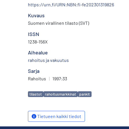
https://urn.fi/URN:NBN:fi-fe202301319826
Kuvaus
Suomen virallinen tilasto (SVT)
ISSN
1238-156X
Aihealue
rahoitus ja vakuutus
Sarja
Rahoitus
|
1997:33
Avainsanat
tilastot
rahoitusmarkkinat
pankit
Tietueen kaikki tiedot