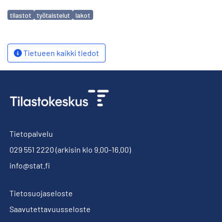
Avainsanat
tilastot
työtaistelut
lakot
Tietueen kaikki tiedot
Tietopalvelu
029 551 2220
(arkisin klo 9.00-16.00)
info@stat.fi
Tietosuojaseloste
Saavutettavuusseloste