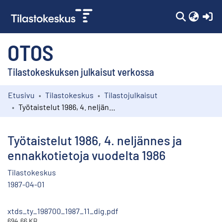
(c
OTOS
Tilastokeskuksen julkaisut verkossa
Etusivu
Tilastokeskus
Tilastojulkaisut
Kokoelmat
Työtaistelut 1986, 4. neljännes ja ennakkotietoja vuodelta 1986
Selaa
Työtaistelut 1986, 4. neljännes ja
ennakkotietoja vuodelta 1986
Tilastokeskus
1987-04-01
xtds_ty_198700_1987_11_dig.pdf
694.66 KB