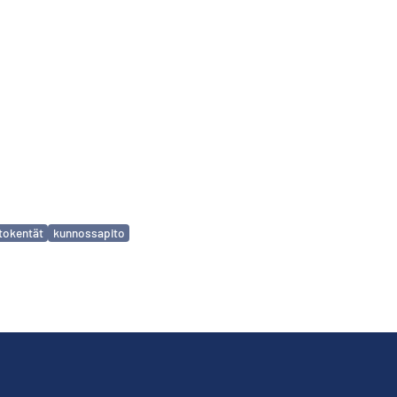
tokentät
kunnossapito