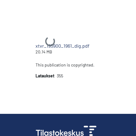
Ladataan...
xtvr_195900_1961_dig.pdf
20.14 MB
This publication is copyrighted.
Lataukset
355