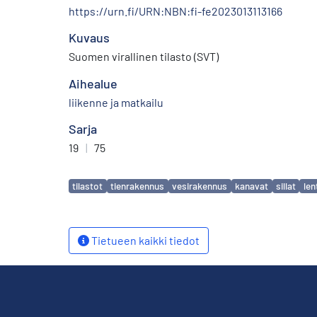
https://urn.fi/URN:NBN:fi-fe2023013113166
Kuvaus
Suomen virallinen tilasto (SVT)
Aihealue
liikenne ja matkailu
Sarja
19
|
75
Avainsanat
tilastot
tienrakennus
vesirakennus
kanavat
sillat
len
Tietueen kaikki tiedot