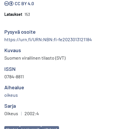
CC BY 4.0
Lataukset
153
Pysyvä osoite
https://urn.fi/URN:NBN:fi-fe2023013121184
Kuvaus
Suomen virallinen tilasto (SVT)
ISSN
0784-8811
Aihealue
oikeus
Sarja
Oikeus
|
2002:4
Avainsanat