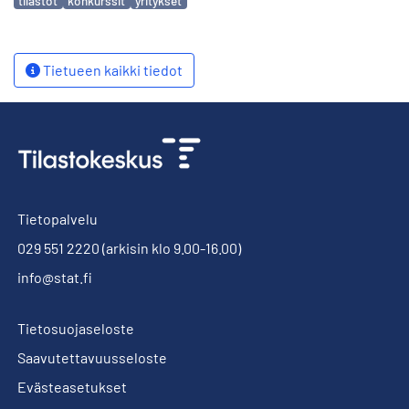
tilastot
konkurssit
yritykset
Tietueen kaikki tiedot
Tietopalvelu
029 551 2220
(arkisin klo 9.00-16.00)
info@stat.fi
Tietosuojaseloste
Saavutettavuusseloste
Evästeasetukset