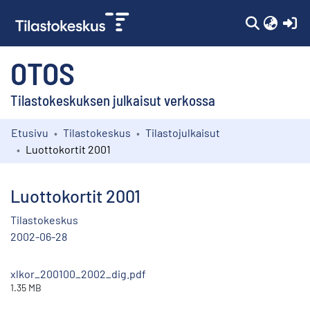
(c
OTOS
Tilastokeskuksen julkaisut verkossa
Etusivu
Tilastokeskus
Tilastojulkaisut
Kokoelmat
Luottokortit 2001
Selaa
Luottokortit 2001
Tilastokeskus
2002-06-28
xlkor_200100_2002_dig.pdf
1.35 MB