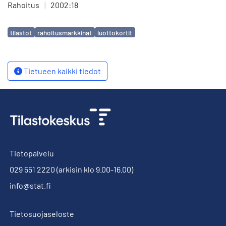
Rahoitus
|
2002:18
Avainsanat
tilastot
rahoitusmarkkinat
luottokortit
Tietueen kaikki tiedot
Tietopalvelu
029 551 2220
(arkisin klo 9.00-16.00)
info@stat.fi
Tietosuojaseloste