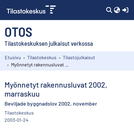
(c
OTOS
Tilastokeskuksen julkaisut verkossa
Etusivu
Tilastokeskus
Tilastojulkaisut
Kokoelmat
Myönnetyt rakennusluvat 2002, marraskuu
Selaa
Myönnetyt rakennusluvat 2002,
marraskuu
Beviljade byggnadslov 2002, november
Tilastokeskus
2003-01-24