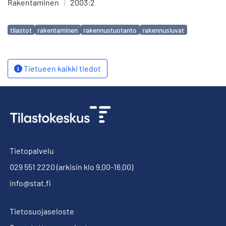
Rakentaminen
|
2003:2
Avainsanat
tilastot
rakentaminen
rakennustuotanto
rakennusluvat
Tietueen kaikki tiedot
Tietopalvelu
029 551 2220
(arkisin klo 9.00-16.00)
info@stat.fi
Tietosuojaseloste