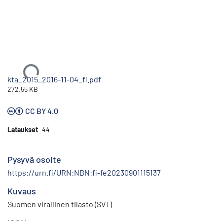
Ladataan...
kta_2015_2016-11-04_fi.pdf
272.55 KB
CC BY 4.0
Lataukset
44
Pysyvä osoite
https://urn.fi/URN:NBN:fi-fe20230901115137
Kuvaus
Suomen virallinen tilasto (SVT)