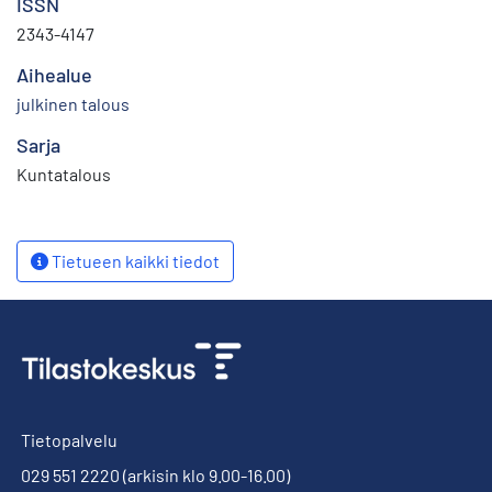
ISSN
2343-4147
Aihealue
julkinen talous
Sarja
Kuntatalous
Tietueen kaikki tiedot
Tietopalvelu
029 551 2220
(arkisin klo 9.00-16.00)