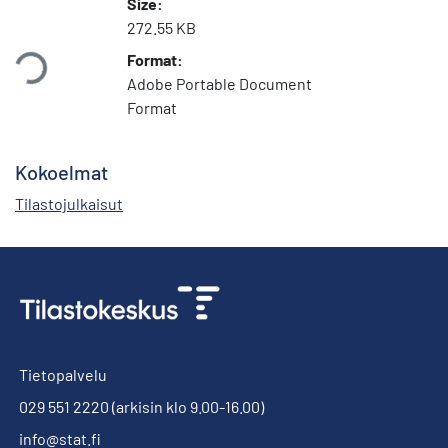
Size:
272.55 KB
taan...
Format:
Adobe Portable Document
Format
Kokoelmat
Tilastojulkaisut
Tietopalvelu
029 551 2220
(arkisin klo 9.00-16.00)
info@stat.fi