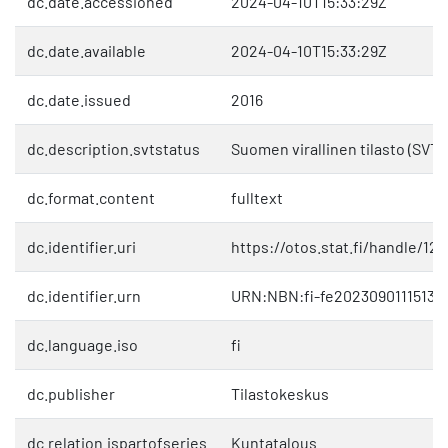
dc.date.accessioned
2024-04-10T15:33:29Z
dc.date.available
2024-04-10T15:33:29Z
dc.date.issued
2016
dc.description.svtstatus
Suomen virallinen tilasto (SVT)
dc.format.content
fulltext
dc.identifier.uri
https://otos.stat.fi/handle/12
dc.identifier.urn
URN:NBN:fi-fe20230901115137
dc.language.iso
fi
dc.publisher
Tilastokeskus
dc.relation.ispartofseries
Kuntatalous