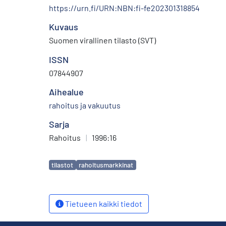
https://urn.fi/URN:NBN:fi-fe202301318854
Kuvaus
Suomen virallinen tilasto (SVT)
ISSN
07844907
Aihealue
rahoitus ja vakuutus
Sarja
Rahoitus
|
1996:16
Avainsanat
tilastot
rahoitusmarkkinat
Tietueen kaikki tiedot