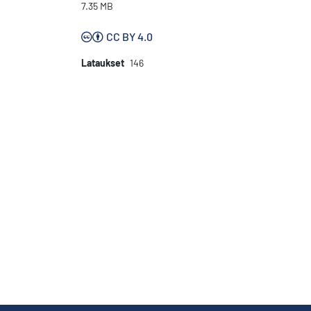
7.35 MB
CC BY 4.0
Lataukset
146