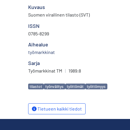
Kuvaus
Suomen virallinen tilasto (SVT)
ISSN
0785-8299
Aihealue
työmarkkinat
Sarja
Työmarkkinat TM
|
1989:8
Avainsanat
tilastot
työnvälitys
työttömät
työttömyys
Tietueen kaikki tiedot