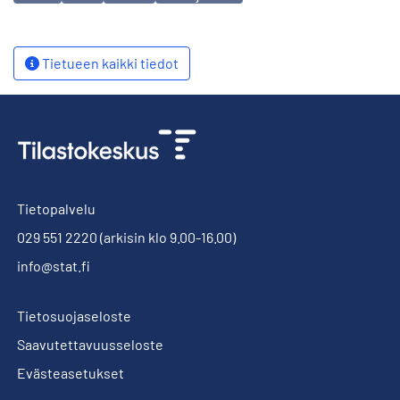
Tietueen kaikki tiedot
Tietopalvelu
029 551 2220
(arkisin klo 9.00-16.00)
info@stat.fi
Tietosuojaseloste
Saavutettavuusseloste
Evästeasetukset