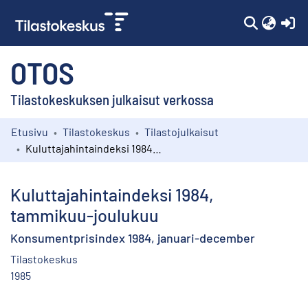
(c
OTOS
Tilastokeskuksen julkaisut verkossa
Etusivu
Tilastokeskus
Tilastojulkaisut
Kokoelmat
Kuluttajahintaindeksi 1984, tammikuu-joulukuu
Selaa
Kuluttajahintaindeksi 1984,
tammikuu-joulukuu
Konsumentprisindex 1984, januari-december
Tilastokeskus
1985