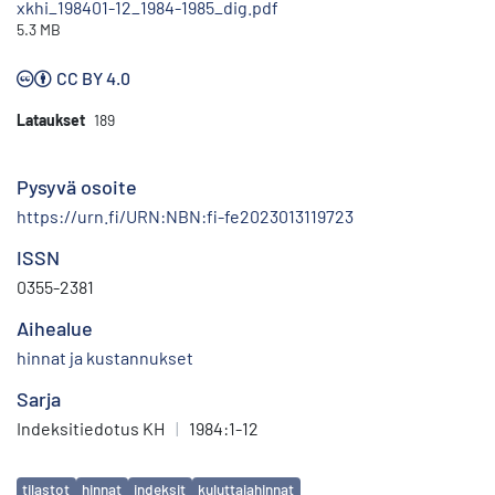
xkhi_198401-12_1984-1985_dig.pdf
5.3 MB
CC BY 4.0
Lataukset
189
Pysyvä osoite
https://urn.fi/URN:NBN:fi-fe2023013119723
ISSN
0355-2381
Aihealue
hinnat ja kustannukset
Sarja
Indeksitiedotus KH
|
1984:1-12
Avainsanat
tilastot
hinnat
indeksit
kuluttajahinnat