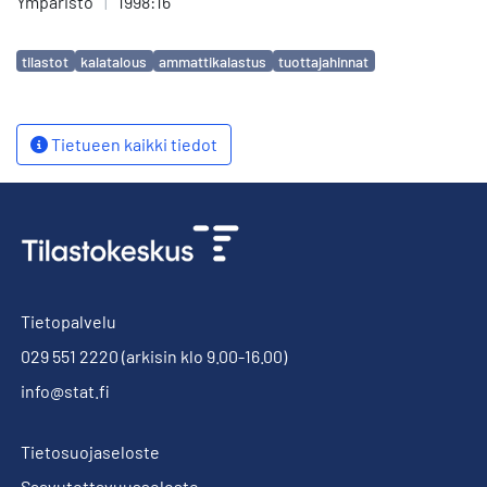
Ympäristö
|
1998:16
Avainsanat
tilastot
kalatalous
ammattikalastus
tuottajahinnat
Tietueen kaikki tiedot
Tietopalvelu
029 551 2220
(arkisin klo 9.00-16.00)
info@stat.fi
Tietosuojaseloste
Saavutettavuusseloste