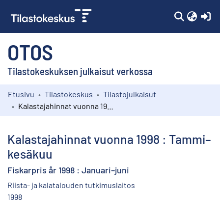
(c
OTOS
Tilastokeskuksen julkaisut verkossa
Etusivu
Tilastokeskus
Tilastojulkaisut
Kokoelmat
Kalastajahinnat vuonna 1998 : Tammi–kesäkuu
Selaa
Kalastajahinnat vuonna 1998 : Tammi–
kesäkuu
Fiskarpris år 1998 : Januari–juni
Riista- ja kalatalouden tutkimuslaitos
1998