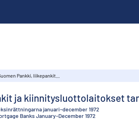
Suomen Pankki, liikepankit ja kiinnitysluottolaitokset tammikuu–joulukuu 1972
kit ja kiinnitysluottolaitokset 
eksinrättningarna januari–december 1972
Mortgage Banks January–December 1972