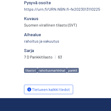
Pysyvä osoite
https://urn.fi/URN:NBN:fi-fe2023013110225
Kuvaus
Suomen virallinen tilasto (SVT)
Aihealue
rahoitus ja vakuutus
Sarja
7 D Pankkitilasto
|
63
Avainsanat
tilastot
rahoitusmarkkinat
pankit
Tietueen kaikki tiedot