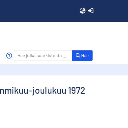
(current)
Hae
tammikuu–joulukuu 1972