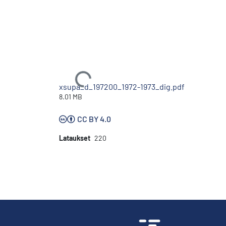
Ladataan...
xsupa_d_197200_1972-1973_dig.pdf
8.01 MB
CC BY 4.0
Lataukset
220