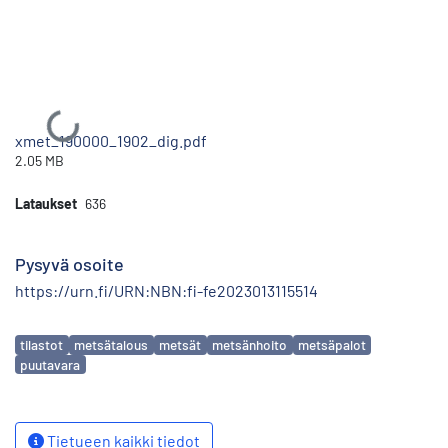
Ladataan...
xmet_190000_1902_dig.pdf
2.05 MB
Lataukset
636
Pysyvä osoite
https://urn.fi/URN:NBN:fi-fe2023013115514
Avainsanat
tilastot
metsätalous
metsät
metsänhoito
metsäpalot
puutavara
Tietueen kaikki tiedot