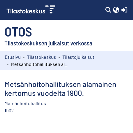
(c
OTOS
Tilastokeskuksen julkaisut verkossa
Etusivu
Tilastokeskus
Tilastojulkaisut
Kokoelmat
Metsänhoitohallituksen alamainen kertomus vuodelta 1900.
Selaa
Metsänhoitohallituksen alamainen
kertomus vuodelta 1900.
Metsänhoitohallitus
1902