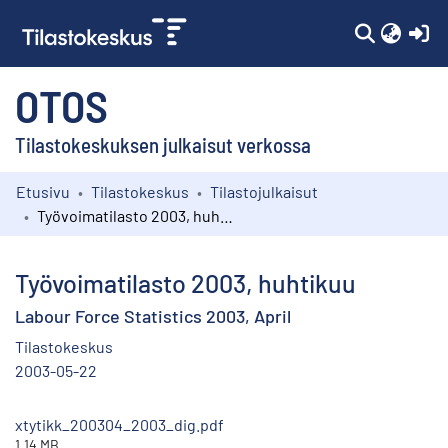
(c
OTOS
Tilastokeskuksen julkaisut verkossa
Etusivu
Tilastokeskus
Tilastojulkaisut
Kokoelmat
Työvoimatilasto 2003, huhtikuu
Selaa
Työvoimatilasto 2003, huhtikuu
Labour Force Statistics 2003, April
Tilastokeskus
2003-05-22
xtytikk_200304_2003_dig.pdf
1.14 MB