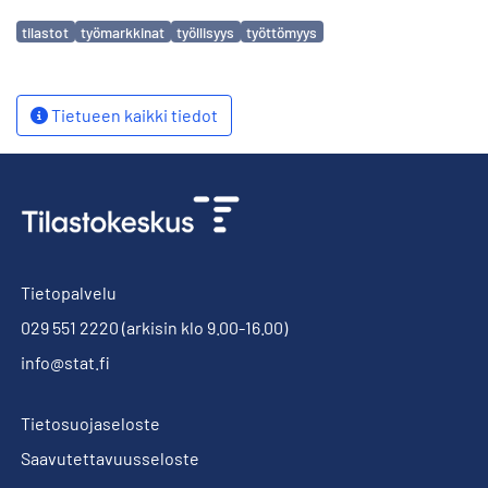
Avainsanat
tilastot
työmarkkinat
työllisyys
työttömyys
Tietueen kaikki tiedot
Tietopalvelu
029 551 2220
(arkisin klo 9.00-16.00)
info@stat.fi
Tietosuojaseloste
Saavutettavuusseloste