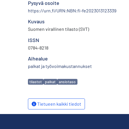
Pysyvä osoite
https://urn.fi/URN:NBN:fi-fe2023013123339
Kuvaus
Suomen virallinen tilasto (SVT)
ISSN
0784-8218
Aihealue
palkat ja työvoimakustannukset
Avainsanat
tilastot
palkat
ansiotaso
Tietueen kaikki tiedot