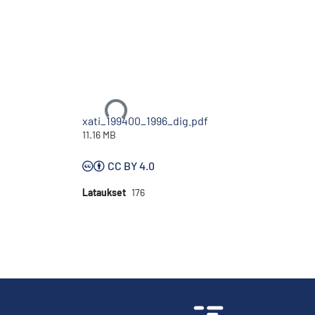
Ladataan...
xati_199400_1996_dig.pdf
11.16 MB
CC BY 4.0
Lataukset
176