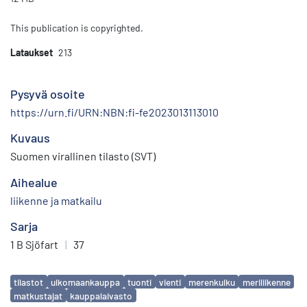
This publication is copyrighted.
Lataukset
213
Pysyvä osoite
https://urn.fi/URN:NBN:fi-fe2023013113010
Kuvaus
Suomen virallinen tilasto (SVT)
Aihealue
liikenne ja matkailu
Sarja
1 B Sjöfart
|
37
Avainsanat
tilastot
ulkomaankauppa
tuonti
vienti
merenkulku
meriliikenne
matkustajat
kauppalaivasto