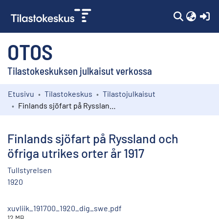
(c
OTOS
Tilastokeskuksen julkaisut verkossa
Etusivu
Tilastokeskus
Tilastojulkaisut
Kokoelmat
Finlands sjöfart på Ryssland och öfriga utrikes orter år 1917
Selaa
Finlands sjöfart på Ryssland och
öfriga utrikes orter år 1917
Tullstyrelsen
1920
xuvliik_191700_1920_dig_swe.pdf
12 MB