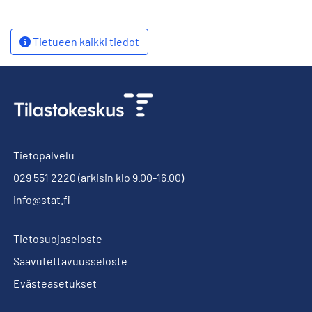
Tietueen kaikki tiedot
Tietopalvelu
029 551 2220
(arkisin klo 9.00-16.00)
info@stat.fi
Tietosuojaseloste
Saavutettavuusseloste
Evästeasetukset