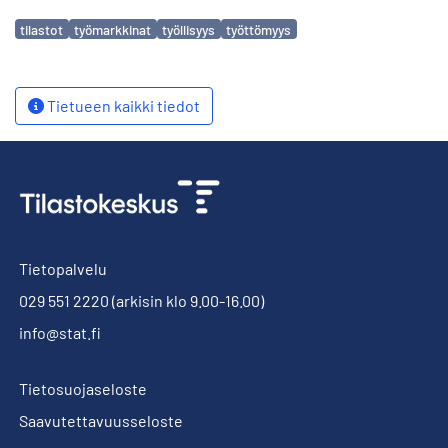
Avainsanat
tilastot
työmarkkinat
työllisyys
työttömyys
Tietueen kaikki tiedot
Tietopalvelu
029 551 2220
(arkisin klo 9.00-16.00)
info@stat.fi
Tietosuojaseloste
Saavutettavuusseloste