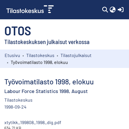
(c
OTOS
Tilastokeskuksen julkaisut verkossa
Etusivu
Tilastokeskus
Tilastojulkaisut
Kokoelmat
Työvoimatilasto 1998, elokuu
Selaa
Työvoimatilasto 1998, elokuu
Labour Force Statistics 1998, August
Tilastokeskus
1998-09-24
xtytikk_199808_1998_dig.pdf
634.71 KB