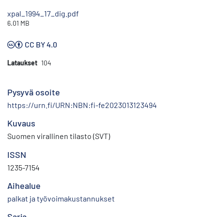
xpal_1994_17_dig.pdf
6.01 MB
CC BY 4.0
Lataukset
104
Pysyvä osoite
https://urn.fi/URN:NBN:fi-fe2023013123494
Kuvaus
Suomen virallinen tilasto (SVT)
ISSN
1235-7154
Aihealue
palkat ja työvoimakustannukset
Sarja