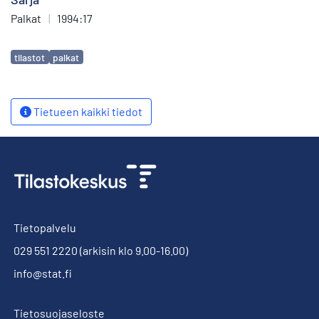
Palkat
|
1994:17
Avainsanat
tilastot
palkat
Tietueen kaikki tiedot
Tietopalvelu
029 551 2220
(arkisin klo 9.00-16.00)
info@stat.fi
Tietosuojaseloste