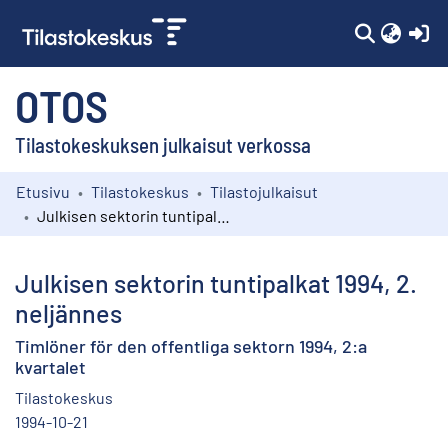
(c
OTOS
Tilastokeskuksen julkaisut verkossa
Etusivu
Tilastokeskus
Tilastojulkaisut
Kokoelmat
Julkisen sektorin tuntipalkat 1994, 2. neljännes
Selaa
Julkisen sektorin tuntipalkat 1994, 2.
neljännes
Timlöner för den offentliga sektorn 1994, 2:a
kvartalet
Tilastokeskus
1994-10-21