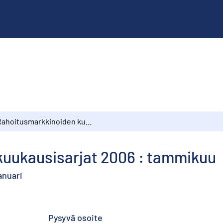
Rahoitusmarkkinoiden kuukausisarjat 2006 : tammikuu
uukausisarjat 2006 : tammikuu
anuari
Pysyvä osoite