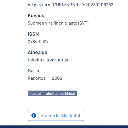
https://urn.fi/URN:NBN:fi-fe202301319262
Kuvaus
Suomen virallinen tilasto (SVT)
ISSN
0784-9907
Aihealue
rahoitus ja vakuutus
Sarja
Rahoitus
|
2006
Avainsanat
tilastot
rahoitusmarkkinat
Tietueen kaikki tiedot