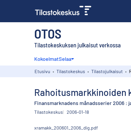
OTOS
Tilastokeskuksen julkaisut verkossa
Kokoelmat
Selaa
Etusivu
Tilastokeskus
Tilastojulkaisut
Rahoitusmarkkinoiden k
Finansmarknadens månadsserier 2006 : j
Tilastokeskus
2006-01-18
xramakk_200601_2006_dig.pdf